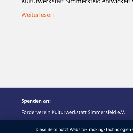
Kulturwerkstatt Simmersfeld entwickelt 
Weiterlesen
Spenden an:
Förderverein Kulturwerkstatt Simmersfeld e.V.
IBAN: DE61 6426 1853 0075 6830 08
Diese Seite nutzt Website-Tracking-Technologien 
BIC: GENODES1PGW