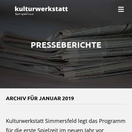
Na
PRESSEBERICHTE
ARCHIV FÜR JANUAR 2019
Kulturwerkstatt Simmersfeld legt das Programm
für die erste Spielzeit im neuen Jahr vor