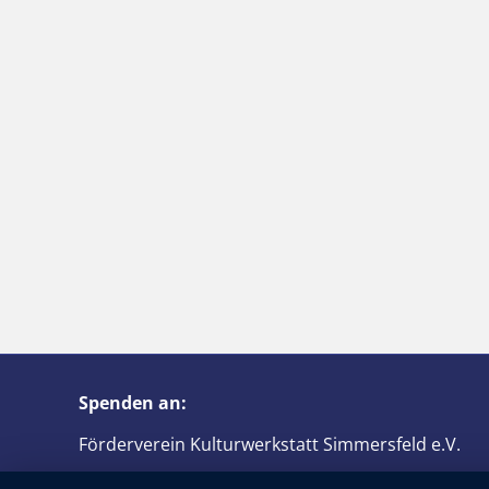
Spenden an:
Förderverein Kulturwerkstatt Simmersfeld e.V.
function scrollHeaderFunction(){ ?>
IBAN: DE61 6426 1853 0075 6830 08