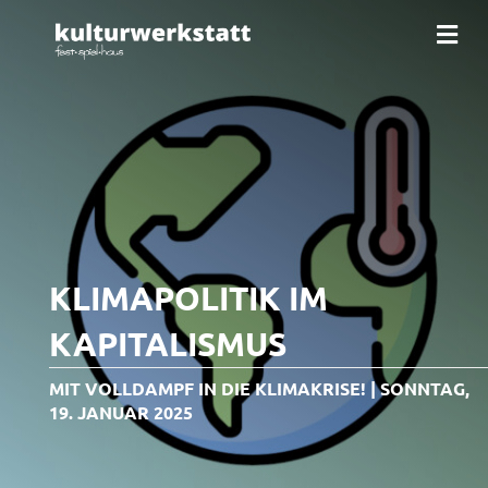
N
a
v
i
g
a
t
i
o
n
KLIMAPOLITIK IM
KAPITALISMUS
MIT VOLLDAMPF IN DIE KLIMAKRISE! | SONNTAG,
19. JANUAR 2025