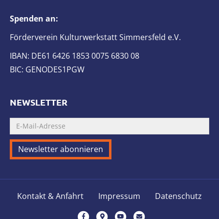
Spenden an:
Förderverein Kulturwerkstatt Simmersfeld e.V.
IBAN: DE61 6426 1853 0075 6830 08
BIC: GENODES1PGW
NEWSLETTER
Kontakt & Anfahrt
Impressum
Datenschutz
F
G
Y
E