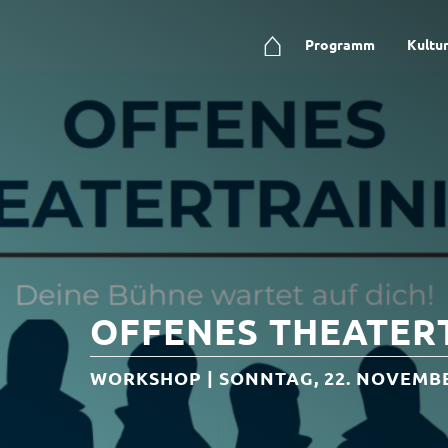
⌂
Programm
Kultu
OFFENES THEATER
WORKSHOP | SONNTAG, 22. NOVEMBE