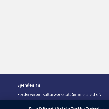
Spenden an:
Förderverein Kulturwerkstatt Simmersfeld e.V.
function scrollHeaderFunction(){ ?>
IBAN: DE61 6426 1853 0075 6830 08
Diese Seite nutzt Website-Tracking-Technologien 