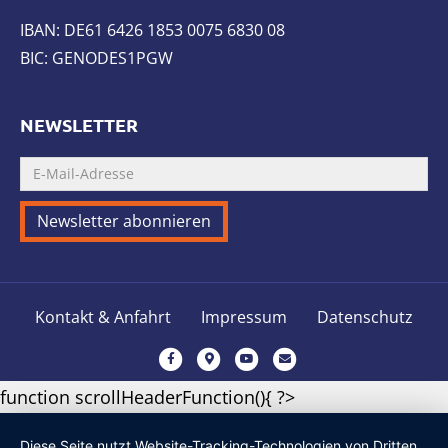
IBAN: DE61 6426 1853 0075 6830 08
BIC: GENODES1PGW
NEWSLETTER
Kontakt & Anfahrt
Impressum
Datenschutz
F
G
Y
E
a
o
o
m
function scrollHeaderFunction(){ ?>
c
o
u
a
e
g
t
i
Diese Seite nutzt Website-Tracking-Technologien von Dritten,