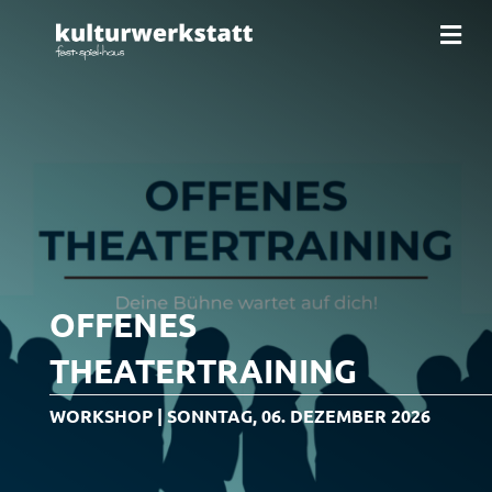
N
a
v
i
g
a
t
i
o
n
OFFENES
THEATERTRAINING
WORKSHOP | SONNTAG, 06. DEZEMBER 2026