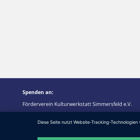
Spenden an:
Förderverein Kulturwerkstatt Simmersfeld e.V.
function scrollHeaderFunction(){ ?>
IBAN: DE61 6426 1853 0075 6830 08
Diese Seite nutzt Website-Tracking-Technologien 
BIC: GENODES1PGW