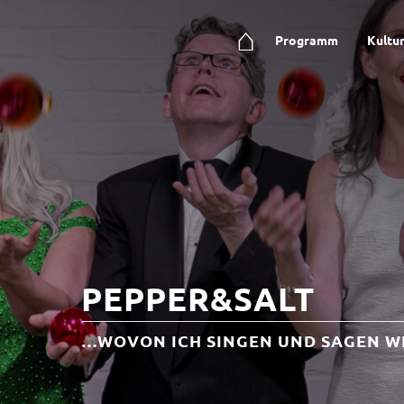
⌂
Programm
Kultu
PEPPER&SALT
…WOVON ICH SINGEN UND SAGEN WIL