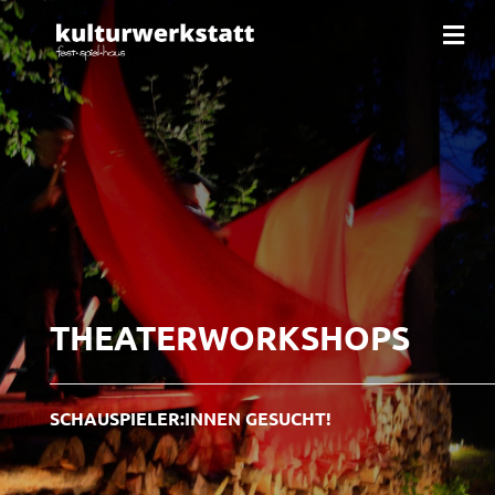
N
a
v
i
g
a
t
i
o
n
THEATERWORKSHOPS
SCHAUSPIELER:INNEN GESUCHT!