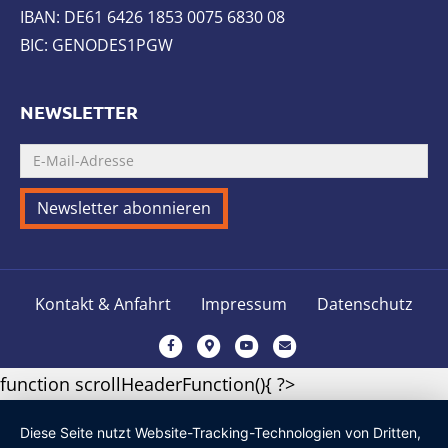
IBAN: DE61 6426 1853 0075 6830 08
BIC: GENODES1PGW
NEWSLETTER
Kontakt & Anfahrt
Impressum
Datenschutz
F
G
Y
E
a
o
o
m
function scrollHeaderFunction(){ ?>
c
o
u
a
e
g
t
i
Diese Seite nutzt Website-Tracking-Technologien von Dritten,
b
l
u
l