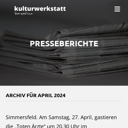
Na
PRESSEBERICHTE
ARCHIV FÜR APRIL 2024
Simmersfeld. Am Samstag, 27. April, gastieren
die „Toten Ärzte“ um 20.30 Uhr im