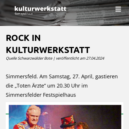
N
a
v
i
g
a
ROCK IN
t
i
KULTURWERKSTATT
o
n
Quelle Schwarzwälder Bote | veröffentlicht am 27.04.2024
Simmersfeld. Am Samstag, 27. April, gastieren
die „Toten Ärzte“ um 20.30 Uhr im
Simmersfelder Festspielhaus