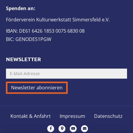
Spenden an:
Förderverein Kulturwerkstatt Simmersfeld e.V.
IBAN: DE61 6426 1853 0075 6830 08
BIC: GENODES1PGW
NEWSLETTER
Kontakt & Anfahrt
Impressum
Datenschutz
F
G
Y
E