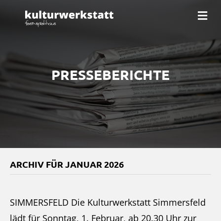
Na
PRESSEBERICHTE
ARCHIV FÜR JANUAR 2026
SIMMERSFELD Die Kulturwerkstatt Simmersfeld
lädt für Sonntag, 1. Februar, ab 20.30 Uhr zur