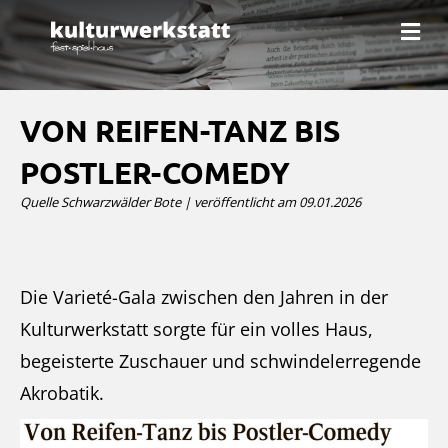
N
a
v
i
g
a
VON REIFEN-TANZ BIS
t
i
POSTLER-COMEDY
o
n
Quelle Schwarzwälder Bote | veröffentlicht am 09.01.2026
Die Varieté-Gala zwischen den Jahren in der
Kulturwerkstatt sorgte für ein volles Haus,
begeisterte Zuschauer und schwindelerregende
Akrobatik.