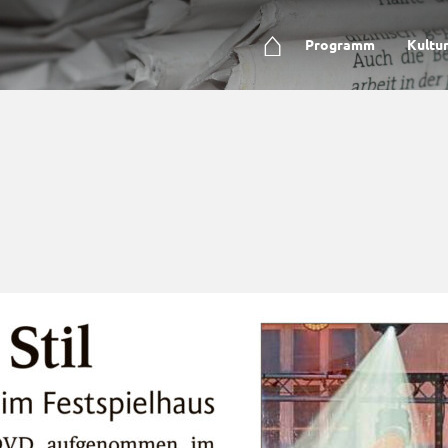
⌂
Programm
Kultu