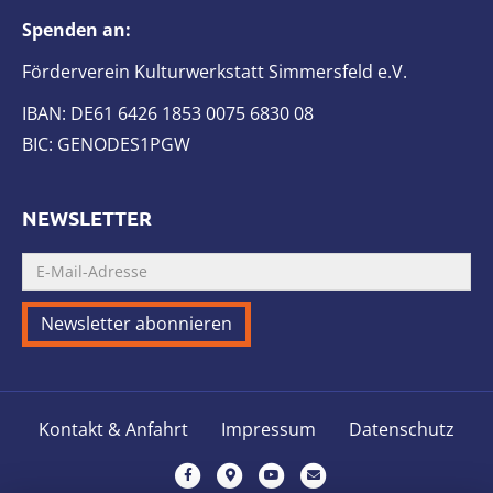
Spenden an:
Förderverein Kulturwerkstatt Simmersfeld e.V.
IBAN: DE61 6426 1853 0075 6830 08
BIC: GENODES1PGW
NEWSLETTER
Kontakt & Anfahrt
Impressum
Datenschutz
F
G
Y
E