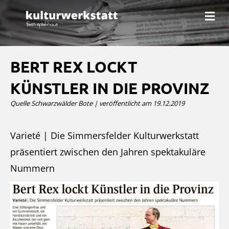
N
a
v
i
g
a
BERT REX LOCKT
t
i
KÜNSTLER IN DIE PROVINZ
o
n
Quelle Schwarzwälder Bote | veröffentlicht am 19.12.2019
Varieté | Die Simmersfelder Kulturwerkstatt
präsentiert zwischen den Jahren spektakuläre
Nummern