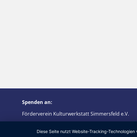
Spenden an:
Förderverein Kulturwerkstatt Simmersfeld e.V.
IBAN: DE61 6426 1853 0075 6830 08
Diese Seite nutzt Website-Tracking-Technologien 
BIC: GENODES1PGW