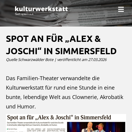
N
a
v
i
g
a
SPOT AN FÜR „ALEX &
t
i
JOSCHI“ IN SIMMERSFELD
o
n
Quelle Schwarzwälder Bote | veröffentlicht am 27.03.2026
Das Familien-Theater verwandelte die
Kulturwerkstatt für rund eine Stunde in eine
bunte, lebendige Welt aus Clownerie, Akrobatik
und Humor.