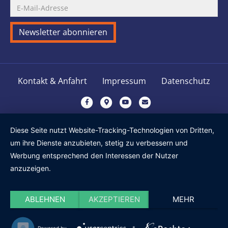
Kontakt & Anfahrt
Impressum
Datenschutz
F
G
Y
E
a
o
o
m
c
o
u
a
Diese Seite nutzt Website-Tracking-Technologien von Dritten,
e
g
t
i
um ihre Dienste anzubieten, stetig zu verbessern und
b
l
u
l
Werbung entsprechend den Interessen der Nutzer
o
e
b
anzuzeigen.
o
-
e
k
m
ABLEHNEN
AKZEPTIEREN
MEHR
a
p
s
Powered by
&