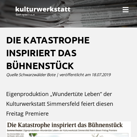
N
a
v
i
g
a
DIE KATASTROPHE
t
i
INSPIRIERT DAS
o
n
BÜHNENSTÜCK
Quelle Schwarzwälder Bote | veröffentlicht am 18.07.2019
Eigenproduktion „Wundertüte Leben“ der
Kulturwerkstatt Simmersfeld feiert diesen
Freitag Premiere