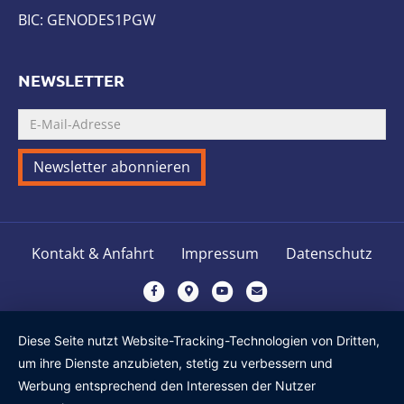
BIC: GENODES1PGW
NEWSLETTER
Kontakt & Anfahrt
Impressum
Datenschutz
F
G
Y
E
a
o
o
m
c
o
u
a
Diese Seite nutzt Website-Tracking-Technologien von Dritten,
e
g
t
i
um ihre Dienste anzubieten, stetig zu verbessern und
b
l
u
l
Werbung entsprechend den Interessen der Nutzer
o
e
b