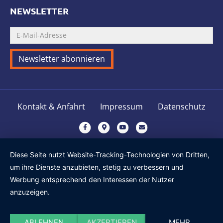
NEWSLETTER
Kontakt & Anfahrt
Impressum
Datenschutz
F
G
Y
E
a
o
o
m
c
o
u
a
Diese Seite nutzt Website-Tracking-Technologien von Dritten,
e
g
t
i
um ihre Dienste anzubieten, stetig zu verbessern und
b
l
u
l
Werbung entsprechend den Interessen der Nutzer
o
e
b
anzuzeigen.
o
-
e
k
m
ABLEHNEN
AKZEPTIEREN
MEHR
a