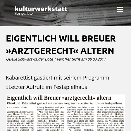
N
a
v
i
g
a
EIGENTLICH WILL BREUER
t
i
»ARZTGERECHT« ALTERN
o
n
Quelle Schwarzwälder Bote | veröffentlicht am 08.03.2017
Kabarettist gastiert mit seinem Programm
»Letzter Aufruf« im Festspielhaus