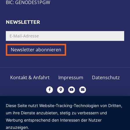
BIC: GENODES1PGW
NEWSLETTER
Kontakt & Anfahrt
Impressum
Datenschutz
F
G
Y
E
a
o
o
m
c
o
u
a
Diese Seite nutzt Website-Tracking-Technologien von Dritten,
e
g
t
i
um ihre Dienste anzubieten, stetig zu verbessern und
b
l
u
l
Werbung entsprechend den Interessen der Nutzer
o
e
b
anzuzeigen.