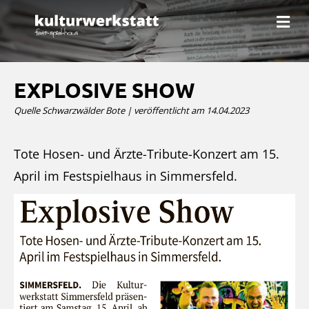
N
a
v
i
g
a
EXPLOSIVE SHOW
t
i
Quelle Schwarzwälder Bote | veröffentlicht am 14.04.2023
o
n
Tote Hosen- und Ärzte-Tribute-Konzert am 15.
April im Festspielhaus in Simmersfeld.