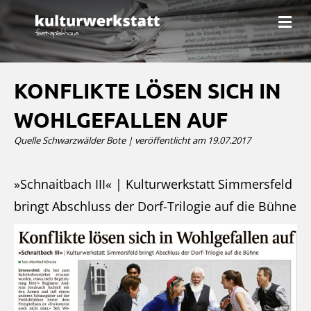
N
a
v
i
g
a
KONFLIKTE LÖSEN SICH IN
t
i
WOHLGEFALLEN AUF
o
n
Quelle Schwarzwälder Bote | veröffentlicht am 19.07.2017
»Schnaitbach III« | Kulturwerkstatt Simmersfeld
bringt Abschluss der Dorf-Trilogie auf die Bühne