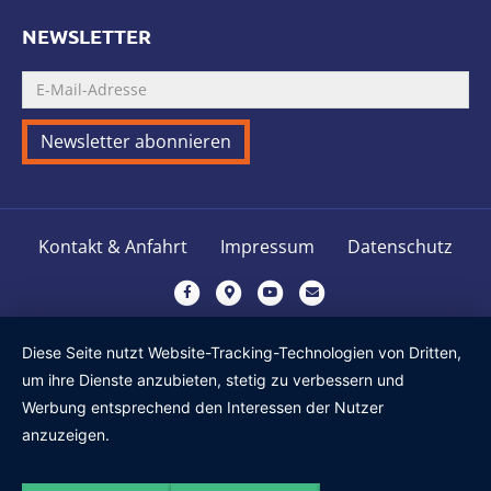
NEWSLETTER
Kontakt & Anfahrt
Impressum
Datenschutz
F
G
Y
E
a
o
o
m
c
o
u
a
Diese Seite nutzt Website-Tracking-Technologien von Dritten,
e
g
t
i
um ihre Dienste anzubieten, stetig zu verbessern und
b
l
u
l
Werbung entsprechend den Interessen der Nutzer
o
e
b
anzuzeigen.
o
-
e
k
m