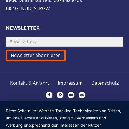
IBAN: DE61 6426 1853 0075 6830 08
BIC: GENODES1PGW
NEWSLETTER
Kontakt & Anfahrt
Impressum
Datenschutz
F
G
Y
E
a
o
o
m
c
o
u
a
Diese Seite nutzt Website-Tracking-Technologien von Dritten,
e
g
t
i
um ihre Dienste anzubieten, stetig zu verbessern und
b
l
u
l
Werbung entsprechend den Interessen der Nutzer