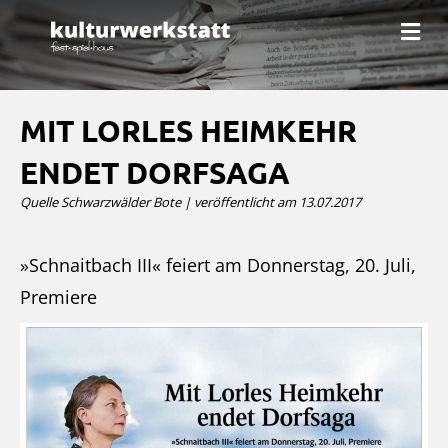
N
a
v
i
g
a
MIT LORLES HEIMKEHR
t
i
ENDET DORFSAGA
o
n
Quelle Schwarzwälder Bote | veröffentlicht am 13.07.2017
»Schnaitbach III« feiert am Donnerstag, 20. Juli,
Premiere