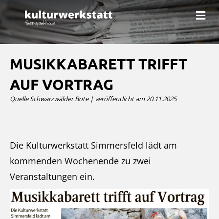
N
a
v
i
g
a
MUSIKKABARETT TRIFFT
t
i
AUF VORTRAG
o
n
Quelle Schwarzwälder Bote | veröffentlicht am 20.11.2025
Die Kulturwerkstatt Simmersfeld lädt am
kommenden Wochenende zu zwei
Veranstaltungen ein.