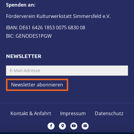
Spenden an:
Förderverein Kulturwerkstatt Simmersfeld e.V.
IBAN: DE61 6426 1853 0075 6830 08
BIC: GENODES1PGW
NEWSLETTER
Kontakt & Anfahrt
Impressum
Datenschutz
F
G
Y
E
a
o
o
m