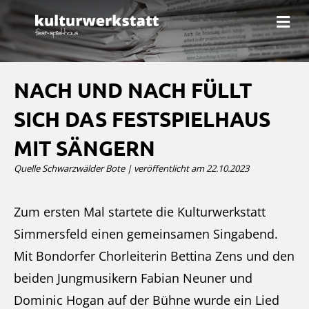
N
a
v
i
g
a
NACH UND NACH FÜLLT
t
i
SICH DAS FESTSPIELHAUS
o
n
MIT SÄNGERN
Quelle Schwarzwälder Bote | veröffentlicht am 22.10.2023
Zum ersten Mal startete die Kulturwerkstatt
Simmersfeld einen gemeinsamen Singabend.
Mit Bondorfer Chorleiterin Bettina Zens und den
beiden Jungmusikern Fabian Neuner und
Dominic Hogan auf der Bühne wurde ein Lied