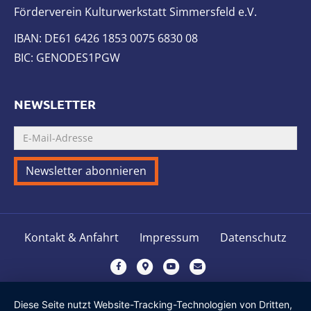
Förderverein Kulturwerkstatt Simmersfeld e.V.
IBAN: DE61 6426 1853 0075 6830 08
BIC: GENODES1PGW
NEWSLETTER
Kontakt & Anfahrt
Impressum
Datenschutz
F
G
Y
E
a
o
o
m
c
o
u
a
Diese Seite nutzt Website-Tracking-Technologien von Dritten,