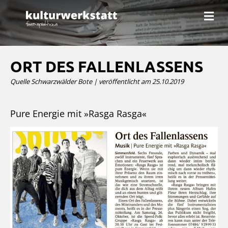
N
a
v
i
g
a
ORT DES FALLENLASSENS
t
i
Quelle Schwarzwälder Bote | veröffentlicht am 25.10.2019
o
n
Pure Energie mit »Rasga Rasga«