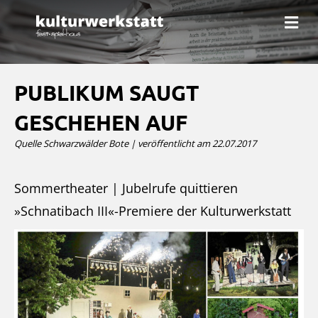
N
a
v
i
g
a
PUBLIKUM SAUGT
t
i
GESCHEHEN AUF
o
n
Quelle Schwarzwälder Bote | veröffentlicht am 22.07.2017
Sommertheater | Jubelrufe quittieren
»Schnatibach III«-Premiere der Kulturwerkstatt