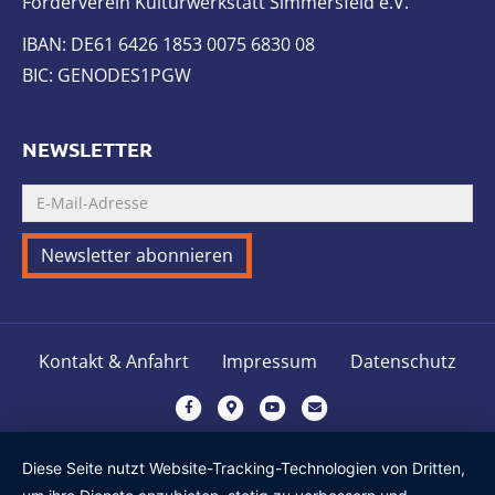
Förderverein Kulturwerkstatt Simmersfeld e.V.
IBAN: DE61 6426 1853 0075 6830 08
BIC: GENODES1PGW
NEWSLETTER
Kontakt & Anfahrt
Impressum
Datenschutz
F
G
Y
E
a
o
o
m
c
o
u
a
Diese Seite nutzt Website-Tracking-Technologien von Dritten,
e
g
t
i