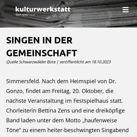
N
a
v
i
g
a
SINGEN IN DER
t
i
GEMEINSCHAFT
o
n
Quelle Schwarzwälder Bote | veröffentlicht am 18.10.2023
Simmersfeld. Nach dem Heimspiel von Dr.
Gonzo, findet am Freitag, 20. Oktober, die
nächste Veranstaltung im Festspielhaus statt.
Chorleiterin Bettina Zens und eine dreiköpfige
Band laden unter dem Motto „haufenweise
Töne“ zu einem heiter-beschwingten Singabend