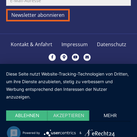
Kontakt & Anfahrt
Impressum
Datenschutz
F
G
Y
E
a
o
o
m
c
o
u
a
Diese Seite nutzt Website-Tracking-Technologien von Dritten,
e
g
t
i
um ihre Dienste anzubieten, stetig zu verbessern und
b
l
u
l
Werbung entsprechend den Interessen der Nutzer
o
e
b
anzuzeigen.
o
-
e
k
m
ABLEHNEN
AKZEPTIEREN
MEHR
a
p
s
Powered by
&