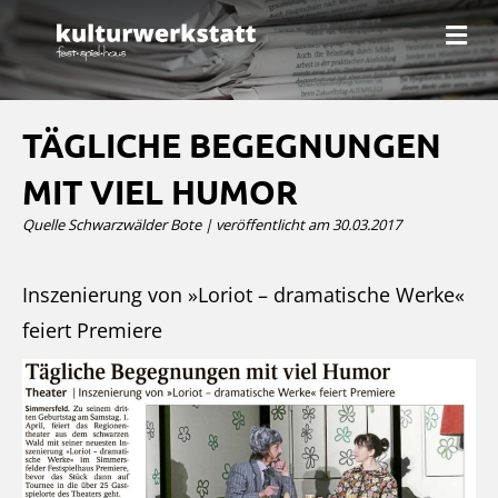
N
a
v
i
g
a
TÄGLICHE BEGEGNUNGEN
t
i
MIT VIEL HUMOR
o
n
Quelle Schwarzwälder Bote | veröffentlicht am 30.03.2017
Inszenierung von »Loriot – dramatische Werke«
feiert Premiere