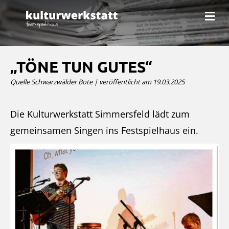
N
a
v
i
g
a
„TÖNE TUN GUTES“
t
i
Quelle Schwarzwälder Bote | veröffentlicht am 19.03.2025
o
n
Die Kulturwerkstatt Simmersfeld lädt zum
gemeinsamen Singen ins Festspielhaus ein.