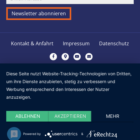
Kontakt & Anfahrt
Impressum
Datenschutz
F
G
Y
E
a
o
o
m
c
o
u
a
Diese Seite nutzt Website-Tracking-Technologien von Dritten,
e
g
t
i
um ihre Dienste anzubieten, stetig zu verbessern und
b
l
u
l
Werbung entsprechend den Interessen der Nutzer
o
e
b
anzuzeigen.
o
-
e
k
m
ABLEHNEN
AKZEPTIEREN
MEHR
a
p
s
Powered by
&