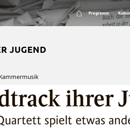
⌂
Programm
Kultu
ER JUGEND
re Kammermusik