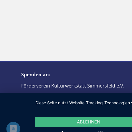
Spenden an:
Förderverein Kulturwerkstatt Simmersfeld e.V.
IBAN: DE61 6426 1853 0075 6830 08
Diese Seite nutzt Website-Tracking-Technologien 
BIC: GENODES1PGW
ABLEHNEN